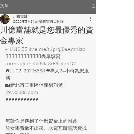
文章
川億當舖
2022年3月14日
讀畢需時 1 分鐘
川億當舖就是您最優秀的資
金專家
✅LlNE 👉🏻 
line.me/ti/p/qIEaAmr0zo
👇🏻👇🏻👇🏻👇🏻👇🏻👇🏻表單填寫
forms.gle/he2d89aZrE5LyenQ7
☎️👉🏻02-29725588 ❤專人24小時為您服
務
🏡新北市三重區信義街74號
29725588.com
♥️♥️♥️♥️♥️♥️♥️♥️♥️♥️♥️
無論你是遇到了什麼資金上的困難
兒女學費繳不出來、水電瓦斯電話費找