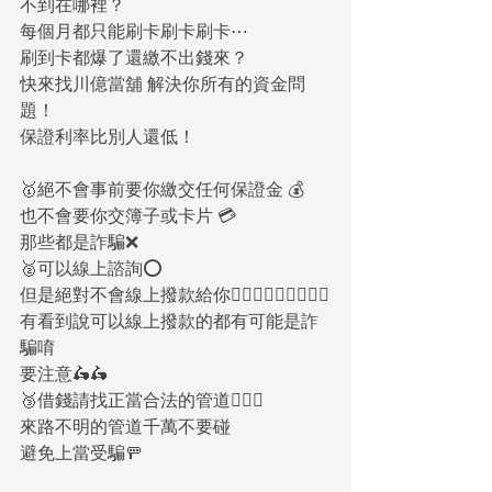
不到在哪裡？
每個月都只能刷卡刷卡刷卡⋯
刷到卡都爆了還繳不出錢來？
快來找川億當舖 解決你所有的資金問
題！
保證利率比別人還低！
🥇絕不會事前要你繳交任何保證金 💰
也不會要你交簿子或卡片 💳
那些都是詐騙❌
🥈可以線上諮詢⭕️
但是絕對不會線上撥款給你🙅🏻‍♀️🙅🏻‍♀️🙅🏻‍♀️
有看到說可以線上撥款的都有可能是詐
騙唷
要注意🛵🛵
🥉借錢請找正當合法的管道🙋🏻‍♀️
來路不明的管道千萬不要碰
避免上當受騙🚥