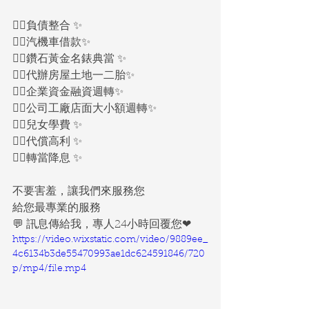
🙆‍♀️負債整合 ✨
🙆‍♀️汽機車借款✨
🙆‍♀️鑽石黃金名錶典當 ✨
🙆‍♀️代辦房屋土地一二胎✨
🙆‍♀️企業資金融資週轉✨
🙆‍♀️公司工廠店面大小額週轉✨
🙆‍♀️兒女學費 ✨
🙆‍♀️代償高利 ✨
🙆‍♀️轉當降息 ✨
不要害羞，讓我們來服務您
給您最專業的服務
💬 訊息傳給我，專人24小時回覆您❤
https://video.wixstatic.com/video/9889ee_
4c6134b3de55470993ae1dc624591846/720
p/mp4/file.mp4