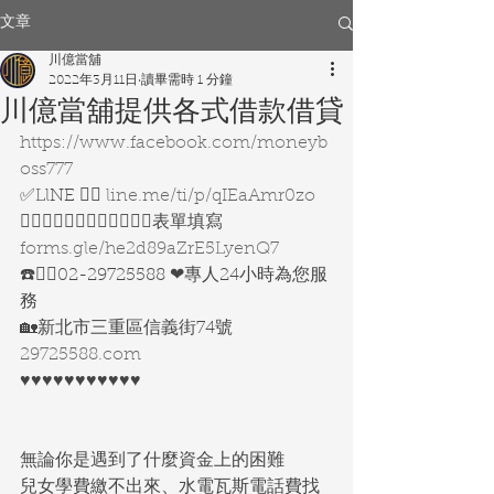
文章
川億當舖
2022年3月11日
讀畢需時 1 分鐘
川億當舖提供各式借款借貸
https://www.facebook.com/moneyb
oss777
✅LlNE 👉🏻 
line.me/ti/p/qIEaAmr0zo
👇🏻👇🏻👇🏻👇🏻👇🏻👇🏻表單填寫
forms.gle/he2d89aZrE5LyenQ7
☎️👉🏻02-29725588 ❤專人24小時為您服
務
🏡新北市三重區信義街74號
29725588.com
♥️♥️♥️♥️♥️♥️♥️♥️♥️♥️♥️
無論你是遇到了什麼資金上的困難
兒女學費繳不出來、水電瓦斯電話費找