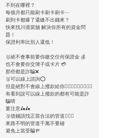
不到在哪裡？
每個月都只能刷卡刷卡刷卡⋯
刷到卡都爆了還繳不出錢來？
快來找川億當舖 解決你所有的資金問
題！
保證利率比別人還低！
🥇絕不會事前要你繳交任何保證金 💰
也不會要你交簿子或卡片 💳
那些都是詐騙❌
🥈可以線上諮詢⭕️
但是絕對不會線上撥款給你🙅🏻‍♀️🙅🏻‍♀️🙅🏻‍♀️
有看到說可以線上撥款的都有可能是詐
騙唷
要注意🛵🛵
🥉借錢請找正當合法的管道🙋🏻‍♀️
來路不明的管道千萬不要碰
避免上當受騙🚥