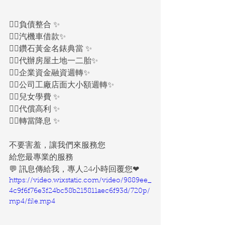
🙆‍♀️負債整合 ✨
🙆‍♀️汽機車借款✨
🙆‍♀️鑽石黃金名錶典當 ✨
🙆‍♀️代辦房屋土地一二胎✨
🙆‍♀️企業資金融資週轉✨
🙆‍♀️公司工廠店面大小額週轉✨
🙆‍♀️兒女學費 ✨
🙆‍♀️代償高利 ✨
🙆‍♀️轉當降息 ✨
不要害羞，讓我們來服務您
給您最專業的服務
💬 訊息傳給我，專人24小時回覆您❤
https://video.wixstatic.com/video/9889ee_
4c9f6f76e3f24bc58b215811aec6f93d/720p/
mp4/file.mp4