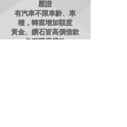
壓證
有汽車不限車齡、車
種，轉當增加額度
黃金、鑽石皆高價借款
各種職業貸款
房子一胎二胎代辦
三重當舖
•
三重汽車借款
•
三重機車借款
•
三重借錢免留車
•
三重代償
蘆洲當舖
•
蘆洲汽車借款
•
蘆洲機車借款
•
蘆洲借錢免留車
•
蘆洲代償
新莊當舖
•
新莊汽車借款
•
新莊機車借款
•
新莊借錢免留車
•
新莊代償
板橋當舖
•
板橋汽車借款
•
板橋機車借款
•