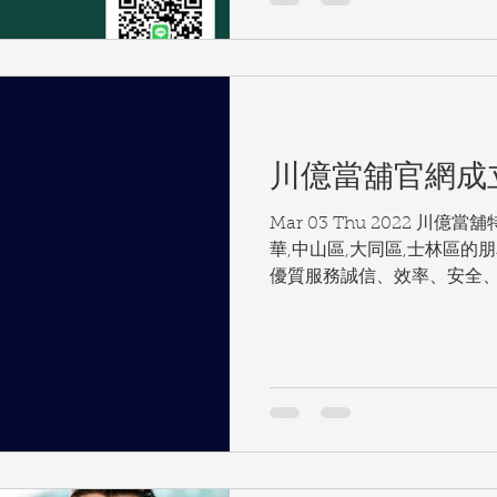
川億當舖官網成
Mar 03 Thu 2022 川億
華,中山區,大同區,士林區
優質服務誠信、效率、安全、
您有當舖,汽車借款,機車借款
免費洽詢借錢借款事宜,也歡迎