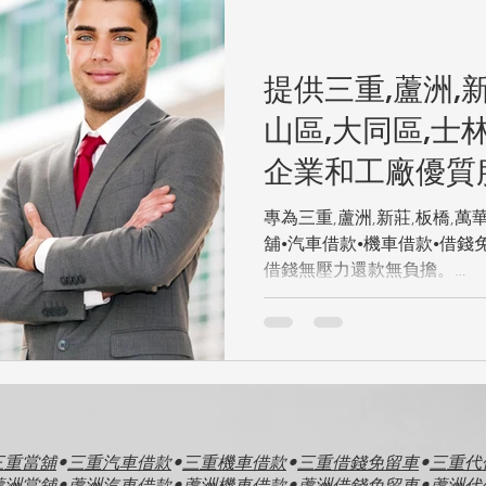
提供三重,蘆洲,新
山區,大同區,士
企業和工廠優質
專為三重,蘆洲,新莊,板橋,萬
舖•汽車借款•機車借款•借錢
借錢無壓力還款無負擔。
https://www.facebook.co
👉🏻...
三重當舖
•
三重汽車借款
•
三重機車借款
•
三重借錢免留車
•
三重代
蘆洲當舖
•
蘆洲汽車借款
•
蘆洲機車借款
•
蘆洲借錢免留車
•
蘆洲代