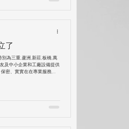
立了
當舖特別為三重,蘆洲,新莊,板橋,萬
的朋友及中小企業和工廠設備提供
保密、實實在在專業服務,若
,借錢免留車,代償的需求,歡迎
來本店親...